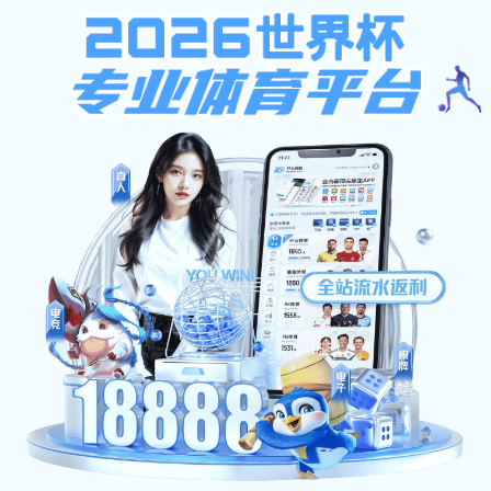
黑白体育频道
考生/家长
学生/校友
教师/职工
部门通知
黑白娱乐网信箱
信访举报
检索
黑白体育频道:首页
黑白体育频道:南宫注册入口概况
南宫注册入口简介
名誉黑白娱乐网
现任领导
组织机构
校风校训
华亿体
育电竞,腾讯体育手机网风光
黑白体育频道:组织机构
管理机构
教学机构
科研机构
教辅机构
黑白体育频道:教育教学
机构设置 教务新闻 人才培养 专业设置 规章制度 常用下载
黑白体育频道:招生就业
本专科生招生网 研究生招生网 继续教育招生网 就业服务平台
黑白体育频道:科学研究