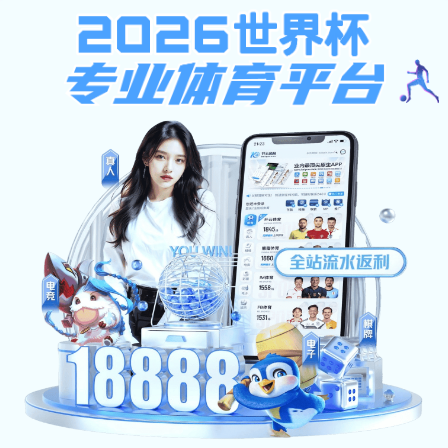
黑白体育频道
考生/家长
学生/校友
教师/职工
部门通知
黑白娱乐网信箱
信访举报
检索
黑白体育频道:首页
黑白体育频道:南宫注册入口概况
南宫注册入口简介
名誉黑白娱乐网
现任领导
组织机构
校风校训
华亿体
育电竞,腾讯体育手机网风光
黑白体育频道:组织机构
管理机构
教学机构
科研机构
教辅机构
黑白体育频道:教育教学
机构设置 教务新闻 人才培养 专业设置 规章制度 常用下载
黑白体育频道:招生就业
本专科生招生网 研究生招生网 继续教育招生网 就业服务平台
黑白体育频道:科学研究