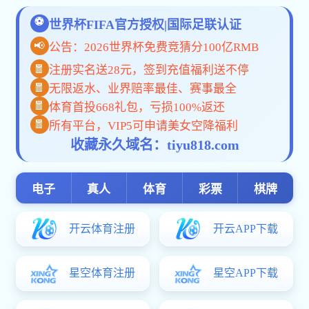
科技处 社会科学处
黑白体育频道:南宫注册入口章程
黑白体育频道:信息公开
黑白体育频道:审核评估
首页
南宫注册入口概况
黑白体育频道:
南宫注册入口简介
黑白体育频道:
名誉黑白娱乐网
黑白体育频道:
现任领导
黑白体育频道:
组织机构
黑白体育频道:
校风校训
黑白体育频道:
华亿体育电竞,腾讯体育手机网风光
组织机构
教育教学
黑白体育频道:
管理机构
黑白体育频道:机构设置
黑白体育频道:
教学机构
黑白体育频道:教务新闻
黑白体育频道:
科研机构
黑白体育频道:人才培养
黑白体育频道:
教辅机构
黑白体育频道:专业设置
黑白体育频道:规章制度
黑白体育频道:常用下载
招生就业
科学研究
黑白体育频道:本专科生招生网
黑白体育频道:科技处
黑白体育频道:研究生招生网
黑白体育频道:社会科学处
黑白体育频道:继续教育招生网
黑白体育频道:就业服务平台
南宫注册入口章程
信息公开
审核评估
南宫注册入口要闻