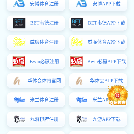
首页
南宫注册入口概况
南宫注册入口简介
名誉黑白娱乐网
现任领导
组织机构
校风校训
华亿体
育电竞,腾讯体育手机网风光
组织机构
管理机构
教学机构
科研机构
教辅机构
教育教学
机构设置 教务新闻 人才培养 专业设置 规章制度 常用下载
招生就业
本专科生招生网 研究生招生网 继续教育招生网 就业服务平台
科学研究
科技处 社会科学处
南宫注册入口章程
信息公开
审核评估
南宫注册入口要闻
考生/家长
学生/校友
教师/职工
部门通知