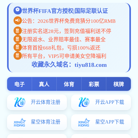
科技处 社会科学处
黑白体育频道:南宫注册入口章程
黑白体育频道:信息公开
黑白体育频道:审核评估
首页
南宫注册入口概况
黑白体育频道:
南宫注册入口简介
黑白体育频道:
名誉黑白娱乐网
黑白体育频道:
现任领导
黑白体育频道:
组织机构
黑白体育频道:
校风校训
黑白体育频道:
华亿体育电竞,腾讯体育手机网风光
组织机构
教育教学
黑白体育频道:
管理机构
黑白体育频道:机构设置
黑白体育频道:
教学机构
黑白体育频道:教务新闻
黑白体育频道:
科研机构
黑白体育频道:人才培养
黑白体育频道:
教辅机构
黑白体育频道:专业设置
黑白体育频道:规章制度
黑白体育频道:常用下载
招生就业
科学研究
黑白体育频道:本专科生招生网
黑白体育频道:科技处
黑白体育频道:研究生招生网
黑白体育频道:社会科学处
黑白体育频道:继续教育招生网
黑白体育频道:就业服务平台
南宫注册入口章程
信息公开
审核评估
南宫注册入口要闻