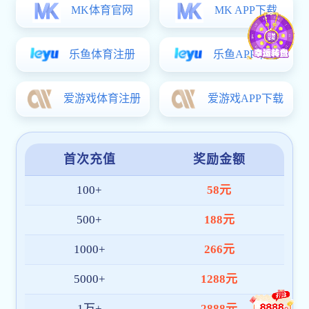
黑白娱乐网信箱
信访举报
×
通知公告
黑白体育频道:关于举办枣庄学院首届华亿体育电竞,腾讯体育手机网AI智能体创新大赛的通知
发布时间：2026-05-27
浏览量：
各学院：
为深入贯彻落实党的二十大关于加快建设教育强国、科技强国、人才强国的重大战略部署，主动融入国家“十五五”时期以新质生产力引领高质量发展、全面推进教育数字化转型、强化人工智能赋能千行百业的核心方向，结合南宫注册入口《“智能+”赋能教育教学改革“5+3”行动实施方案》工作安排，南宫注册入口联合超
星集团共同举办首届华亿体育电竞,腾讯体育手机网AI智能体创新大赛，推动AI技术与教育教学、科研创新、华亿体育电竞,腾讯体育手机网管理深度融合，助力南宫注册入口数字化转型和高质量人才培养。现将比赛相关事宜通知如下：
一、竞赛宗旨与目标
大赛以“数智枣院，智体同行”为主题深入推动人工智能与教育教学深度融合，深化“数智赋能、融合创新”理念，以赛促教、以赛促学、以赛促创，鼓励全校师生围绕真实华亿体育电竞,腾讯体育手机网场景，聚焦AI智能体（AI Agent）设计、开发与应用实践，激发全校师生人工智能创新活力，提升智能体开发应用与跨学
科融合能力。通过本次大赛希望实现以下目标：
（一）赋能多元学科，提升AI素养。鼓励文、理、工、农等不同学科背景的学生，深入问题导向、项目支撑、交叉融合，围绕华亿体育电竞,腾讯体育手机网真实场景开展“学科＋AI”融合实践。大赛通过模块贯通、氛围贯穿、数智赋能，帮助学生掌握AI基础工具与系统思维，引导学生在跨学科协作中锤炼解决社会复杂
性问题能力，切实服务国家军民融合发展战略与产业升级需求，为南宫注册入口学科集群建设和交叉学科生态体系建设注入青年创新力量。
（二）降低创新门槛，释放创意潜能。以提供低代码／无代码开发环境、预训练模型库与API接口，构建极简操作平台，让创意快速原型化；通过组织系列培训、导师辅导与案例实训，帮助零基础选手跨越技术鸿沟，搭建零基础技术工坊。让每一位参赛者的奇思妙想都能突破技术边界，每一个灵感火花到一个可运行的
AI智能体，在华亿体育电竞,腾讯体育手机网真实场景中落地生根、绽放价值。
（三）智慧师生华亿体育电竞,腾讯体育手机网，推动教育变革。以AI智能体为支点，推动教育教学智能化，实现因材施教、千人千面的个性化学习支持；推动华亿体育电竞,腾讯体育手机网管理智慧化，提升数据驱动下的精准决策与高效服务；华亿体育电竞,腾讯体育手机网生活人性化，打造有温度、有响应、有预见
的智能服务体。
（四）培育创新生态，服务长远发展。通过赛事遴选优秀项目，纳入南宫注册入口智慧华亿体育电竞,腾讯体育手机网建设储备库，推动成果转化与持续迭代；同时建立“学—练—赛—创—用”一体化培养路径，为“十五五”时期人工智能人才培养和教育数字化战略实施积蓄枣院力量。
二、竞赛赛道
以智慧枣院能力开放平台为技术载体，以超星学院AI能力中心为创新引擎，致力于打造一个开放、协同、共创的AI应用创新生态，激发全校师生跨学科融合的群体智慧，挖掘人工智能在华亿体育电竞,腾讯体育手机网场景中的无限潜能，孵化一批可感知、可交互、可落地、可推广的华亿体育电竞,腾讯体育手机网智能
体，共同开拓“人工智能＋教育”的新范式、新场景、新未来。
参赛选手（或团队）需从以下六个主题中任选其一，自拟智能体名称，围绕真实华亿体育电竞,腾讯体育手机网或社会场景，设计并开发具备交互性、实用性与创新性的AI智能体。
所有华亿体育电竞,腾讯体育手机网应用类作品须基于智慧枣院能力开放平台进行构建或对接，确保技术规范性、数据安全性与未来可集成性。
主题一：华亿体育电竞,腾讯体育手机网管理与服务
聚焦治理现代化与服务提效，推动华亿体育电竞,腾讯体育手机网管理从“经验驱动”向“数据智能驱动”转型。典型场景包括但不限于：
1.智能会议室／实验室预约与冲突预警系统
2.基于能耗数据的楼宇节能优化助手
3.学生异常行为（如长期未出寝、消费骤降）智能预警与关怀联动
4.资产全生命周期管理机器人
5.华亿体育电竞,腾讯体育手机网安全巡检与应急响应智能调度
鼓励对接后勤、安管、资产、网络中心等部门，解决“小切口、大价值”的管理痛点。
主题二：华亿体育电竞,腾讯体育手机网生活应用
以提升师生获得感、幸福感、安全感为目标，打造有温度、有响应、有预见的生活服务体验。典型场景包括但不限于：
1.个性化日程管家（整合课表、活动、食堂、班车）
2.食堂菜品推荐与营养分析AI助手
3.华亿体育电竞,腾讯体育手机网导览与新生适应性陪伴机器人