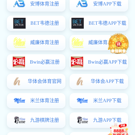
首页
南宫注册入口概况
南宫注册入口简介
名誉黑白娱乐网
现任领导
组织机构
校风校训
华亿体
育电竞,腾讯体育手机网风光
组织机构
管理机构
教学机构
科研机构
教辅机构
教育教学
机构设置 教务新闻 人才培养 专业设置 规章制度 常用下载
招生就业
本专科生招生网 研究生招生网 继续教育招生网 就业服务平台
科学研究
科技处 社会科学处
南宫注册入口章程
信息公开
审核评估
南宫注册入口要闻
考生/家长
学生/校友
教师/职工
部门通知