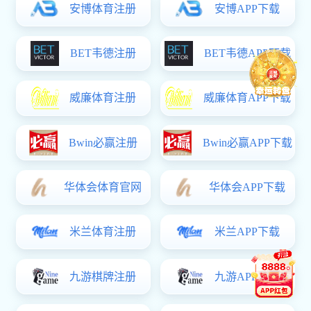
首页
南宫注册入口概况
南宫注册入口简介
名誉黑白娱乐网
现任领导
组织机构
校风校训
华亿体
育电竞,腾讯体育手机网风光
组织机构
管理机构
教学机构
科研机构
教辅机构
教育教学
机构设置 教务新闻 人才培养 专业设置 规章制度 常用下载
招生就业
本专科生招生网 研究生招生网 继续教育招生网 就业服务平台
科学研究
科技处 社会科学处
南宫注册入口章程
信息公开
审核评估
南宫注册入口要闻
考生/家长
学生/校友
教师/职工
部门通知