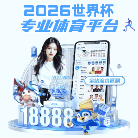
黑白体育频道
考生/家长
学生/校友
教师/职工
部门通知
黑白娱乐网信箱
信访举报
检索
黑白体育频道:首页
黑白体育频道:南宫注册入口概况
南宫注册入口简介
名誉黑白娱乐网
现任领导
组织机构
校风校训
华亿体
育电竞,腾讯体育手机网风光
黑白体育频道:组织机构
管理机构
教学机构
科研机构
教辅机构
黑白体育频道:教育教学
机构设置 教务新闻 人才培养 专业设置 规章制度 常用下载
黑白体育频道:招生就业
本专科生招生网 研究生招生网 继续教育招生网 就业服务平台
黑白体育频道:科学研究