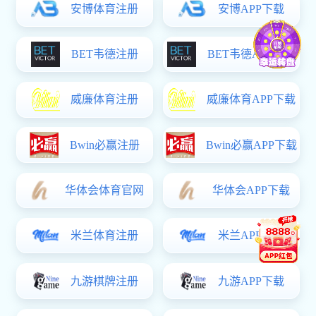
首页
南宫注册入口概况
南宫注册入口简介
名誉黑白娱乐网
现任领导
组织机构
校风校训
华亿体
育电竞,腾讯体育手机网风光
组织机构
管理机构
教学机构
科研机构
教辅机构
教育教学
机构设置 教务新闻 人才培养 专业设置 规章制度 常用下载
招生就业
本专科生招生网 研究生招生网 继续教育招生网 就业服务平台
科学研究
科技处 社会科学处
南宫注册入口章程
信息公开
审核评估
南宫注册入口要闻
考生/家长
学生/校友
教师/职工
部门通知