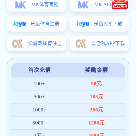
黑白娱乐网信箱
信访举报
×
院部新闻
黑白体育频道:
美术与艺术设计学院开展“戴行计划”2026年暑期三下乡社会实践活动
2026-07-1
黑白体育频道:
我校志愿服务队入选2026年“千团万人推普强国行”国家级语言文字推广普及协同团队
2026-07-1
黑白体育频道:
外国语学院（大学英语教学部）召开师德师风警示教育大会
2026-07-1
黑白体育频道:
我校举办智慧课程建设专家报告会
2026-07-1
黑白体育频道:
筑牢安全防线 守护平安假期——食品科学与制药工程学院开展安全教育培训会
2026-07-1
黑白体育频道:
外国语学院（大学英语教学部）组织开展2026年暑期“三下乡”社会实践活动
2026-07-1
黑白体育频道:
音乐与舞蹈学院举办山东省第十届高校音乐与舞蹈专业师生基本功展示学院选拔赛
2026-07-1
黑白体育频道:
党建共建聚合力，体医融合护健康 ——体育学院与枣庄市立医院开展共建暨慢性病体医融合学术交流活动
2026-07-1
黑白体育频道:
光电工程学院开展2026年暑期“三下乡”社会实践活动
2026-07-1
黑白体育频道:
健康管理学院赴山亭区水泉镇上龙庄村开展暑期“三下乡”社会实践活动
2026-07-1
黑白体育频道:
光电工程学院开展树立和践行正确政绩观专题党课
2026-07-1
黑白体育频道:
光电工程学院召开辅导员班主任会议
2026-07-1
黑白体育频道:
经济与管理学院开展2026年暑期家访活动
2026-07-1
黑白体育频道:
马克思主义学院组织全体教师参观第二届“丹青颂廉韵 妙手扬清风”廉洁文化作品展
2026-07-0
黑白体育频道:
我校开展“夏季送清凉”慰问活动
2026-07-0
黑白体育频道:
机电工程学院召开2026年自然科学基金申报经验交流会
2026-07-0
黑白体育频道:
艺润盛夏夜，校地谱新篇——枣庄学院专场文艺演出亮相滕州音乐美食消费季
2026-07-0
黑白体育频道:
光电工程学院赴山东师范大学考察交流
2026-07-0
黑白体育频道:
生命科学学院与枣庄市疾病预防控制中心共建研究生联合培养基地
2026-07-0
黑白体育频道:
情系困难学子 家访暖心赋能——机电工程学院开展2026年暑期家访活动
2026-07-0