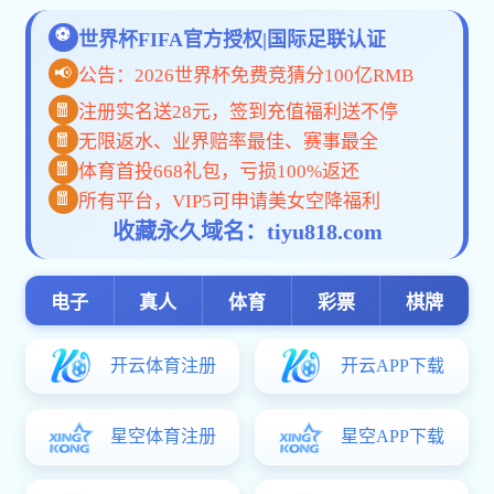
科技处 社会科学处
黑白体育频道:南宫注册入口章程
黑白体育频道:信息公开
黑白体育频道:审核评估
首页
南宫注册入口概况
黑白体育频道:
南宫注册入口简介
黑白体育频道:
名誉黑白娱乐网
黑白体育频道:
现任领导
黑白体育频道:
组织机构
黑白体育频道:
校风校训
黑白体育频道:
华亿体育电竞,腾讯体育手机网风光
组织机构
教育教学
黑白体育频道:
管理机构
黑白体育频道:机构设置
黑白体育频道:
教学机构
黑白体育频道:教务新闻
黑白体育频道:
科研机构
黑白体育频道:人才培养
黑白体育频道:
教辅机构
黑白体育频道:专业设置
黑白体育频道:规章制度
黑白体育频道:常用下载
招生就业
科学研究
黑白体育频道:本专科生招生网
黑白体育频道:科技处
黑白体育频道:研究生招生网
黑白体育频道:社会科学处
黑白体育频道:继续教育招生网
黑白体育频道:就业服务平台
南宫注册入口章程
信息公开
审核评估
南宫注册入口要闻