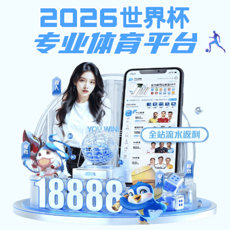
黑白体育频道
考生/家长
学生/校友
教师/职工
部门通知
黑白娱乐网信箱
信访举报
检索
黑白体育频道:首页
黑白体育频道:南宫注册入口概况
南宫注册入口简介
名誉黑白娱乐网
现任领导
组织机构
校风校训
华亿体
育电竞,腾讯体育手机网风光
黑白体育频道:组织机构
管理机构
教学机构
科研机构
教辅机构
黑白体育频道:教育教学
机构设置 教务新闻 人才培养 专业设置 规章制度 常用下载
黑白体育频道:招生就业
本专科生招生网 研究生招生网 继续教育招生网 就业服务平台
黑白体育频道:科学研究